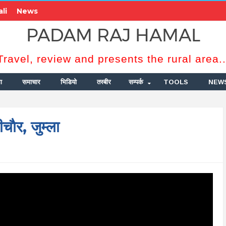
li
News
PADAM RAJ HAMAL
Travel, review and presents the rural area..
ा
समाचार
भिडियो
तस्बीर
सम्पर्क
TOOLS
NEW
र, जुम्ला