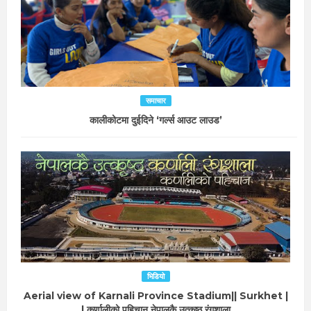
समाचार
कालीकोटमा दुईदिने ‘गर्ल्स आउट लाउड’
भिडियो
Aerial view of Karnali Province Stadium|| Surkhet |
| कर्णालीको पहिचान नेपालकै उत्कृष्ठ रंगशाला